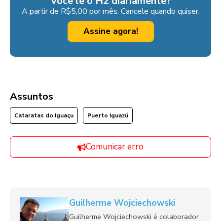
Você lê o H2 diariamente?
A partir de R$5,00 por mês. Cancele quando quiser.
Assine agora!
Assuntos
Cataratas do Iguaçu
Puerto Iguazú
Comunicar erro
Guilherme Wojciechowski
Guilherme Wojciechowski é colaborador