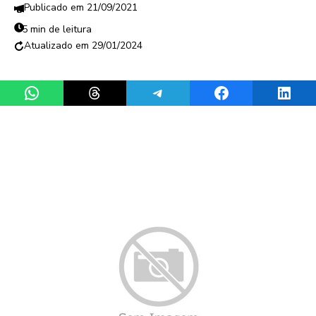
21/09/2021
5 min de leitura
29/01/2024
Share on WhatsApp
Share on Threads
Share on Telegram
Share on Facebook
Share 