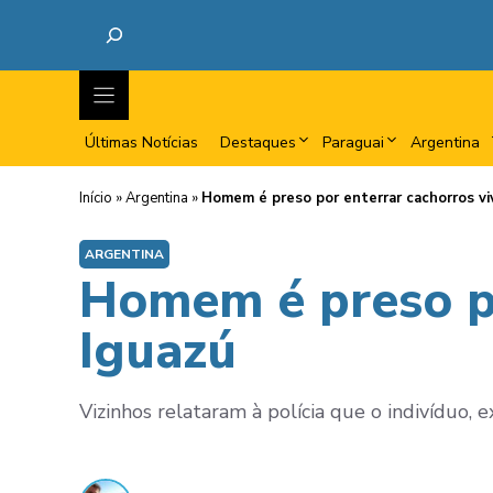
Últimas Notícias
Destaques
Paraguai
Argentina
Início
»
Argentina
»
Homem é preso por enterrar cachorros v
ARGENTINA
Homem é preso po
Iguazú
Vizinhos relataram à polícia que o indivíduo,