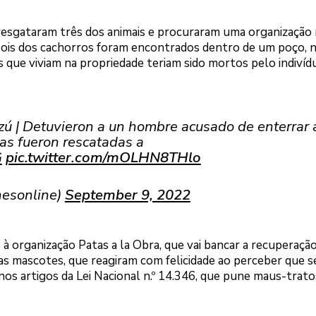
e resgataram três dos animais e procuraram uma organização
Dois dos cachorros foram encontrados dentro de um poço, n
s que viviam na propriedade teriam sido mortos pelo indivíd
zú | Detuvieron a un hombre acusado de enterrar 
tas fueron rescatadas a
G
pic.twitter.com/mOLHN8THlo
nesonline)
September 9, 2022
à organização Patas a la Obra, que vai bancar a recuperaçã
as mascotes, que reagiram com felicidade ao perceber que s
os artigos da Lei Nacional n.º 14.346, que pune maus-trato