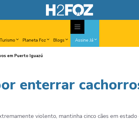
Turismo
Planeta Foz
Blogs
Assine Já
ivos em Puerto Iguazú
r enterrar cachorro
 extremamente violento, mantinha cinco cães em estado 