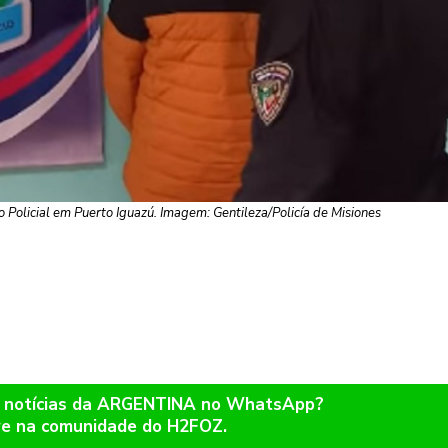
ito Policial em Puerto Iguazú. Imagem: Gentileza/Policía de Misiones
r notícias da ARGENTINA no WhatsApp?
re na comunidade do H2FOZ.