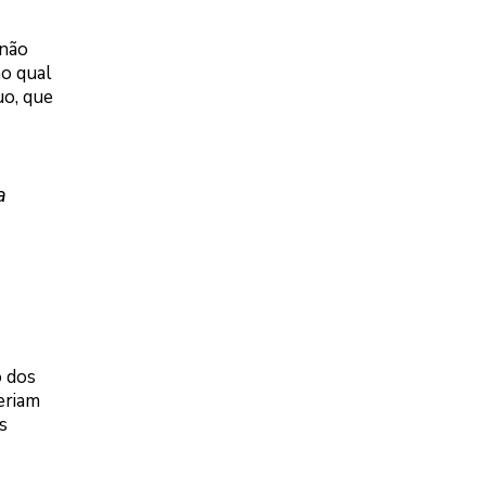
 não
o qual
uo, que
a
o dos
eriam
s