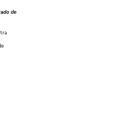
tado de
tra
de