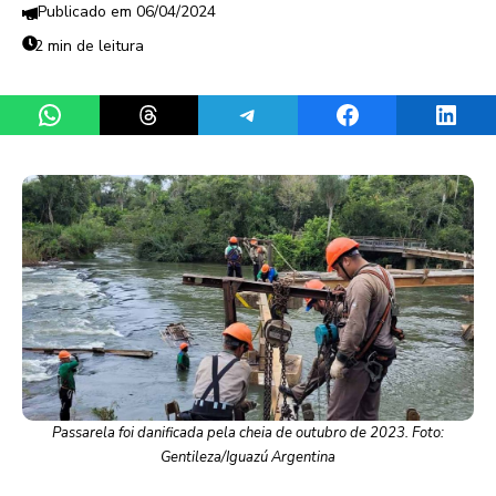
06/04/2024
2 min de leitura
Share on WhatsApp
Share on Threads
Share on Telegram
Share on Facebook
Share 
Passarela foi danificada pela cheia de outubro de 2023. Foto:
Gentileza/Iguazú Argentina