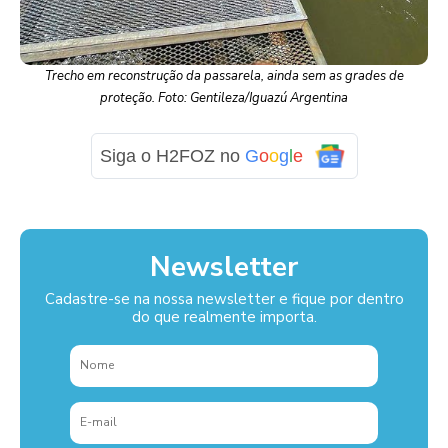
Trecho em reconstrução da passarela, ainda sem as grades de
proteção. Foto: Gentileza/Iguazú Argentina
Siga o H2FOZ no
G
o
o
g
l
e
Newsletter
Cadastre-se na nossa newsletter e fique por dentro
do que realmente importa.