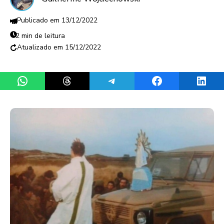
13/12/2022
2 min de leitura
15/12/2022
Share on WhatsApp
Share on Threads
Share on Telegram
Share on Facebook
Share 