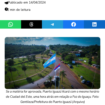
14/04/2024
2 min de leitura
Share on WhatsApp
Share on Threads
Share on Telegram
Share on Facebook
Share 
Se a matéria for aprovada, Puerto Iguazú ficará com o mesmo horário
de Ciudad del Este, uma hora atrás em relação a Foz do Iguaçu. Foto:
Gentileza/Prefeitura de Puerto Iguazú (Arquivo)