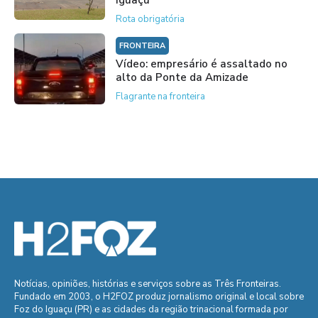
Iguaçu
Rota obrigatória
FRONTEIRA
Vídeo: empresário é assaltado no
alto da Ponte da Amizade
Flagrante na fronteira
Notícias, opiniões, histórias e serviços sobre as Três Fronteiras.
Fundado em 2003, o H2FOZ produz jornalismo original e local sobre
Foz do Iguaçu (PR) e as cidades da região trinacional formada por