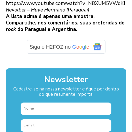
https://www.youtube.com/watch?v=N8XUM5VWdKI
Revolber – Huye Hermano (Paraguai)
A lista acima é apenas uma amostra.
Compartilhe, nos comentários, suas preferidas do
rock
do Paraguai e Argentina.
Siga o H2FOZ no
G
o
o
g
l
e
Newsletter
Cadastre-se na nossa newsletter e fique por dentro
do que realmente importa.