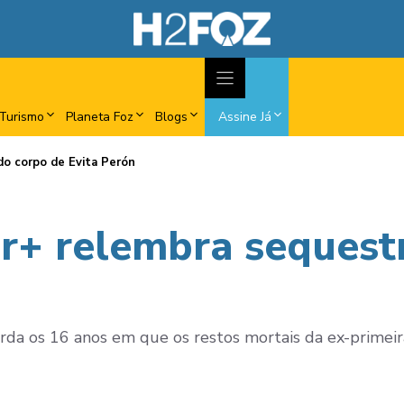
Turismo
Planeta Foz
Blogs
Assine Já
do corpo de Evita Perón
ar+ relembra sequest
rda os 16 anos em que os restos mortais da ex-primei