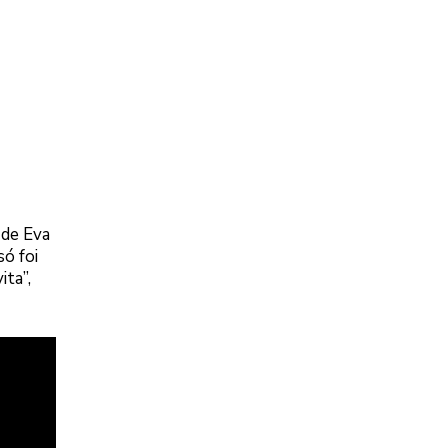
 de Eva
ó foi
ta”,