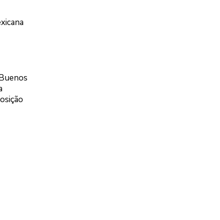
exicana
m Buenos
a
osição