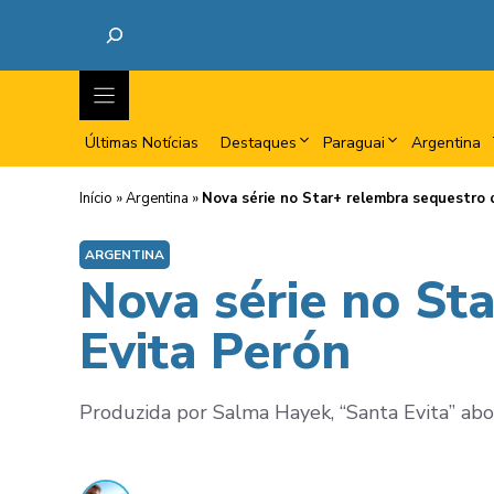
Últimas Notícias
Destaques
Paraguai
Argentina
Início
»
Argentina
»
Nova série no Star+ relembra sequestro 
ARGENTINA
Nova série no St
Evita Perón
Produzida por Salma Hayek, “Santa Evita” abo