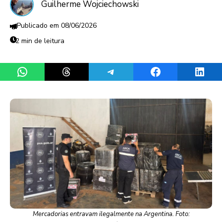
Guilherme Wojciechowski
08/06/2026
2 min de leitura
Share on WhatsApp
Share on Threads
Share on Telegram
Share on Facebook
Share 
Mercadorias entravam ilegalmente na Argentina. Foto: