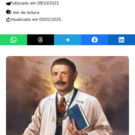
09/10/2022
2 min de leitura
03/01/2025
Share on WhatsApp
Share on Threads
Share on Telegram
Share on Facebook
Share 