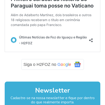
Siga o H2FOZ no
G
o
o
g
l
e
Newsletter
Cadastre-se na nossa newsletter e fique por dentro
do que realmente importa.