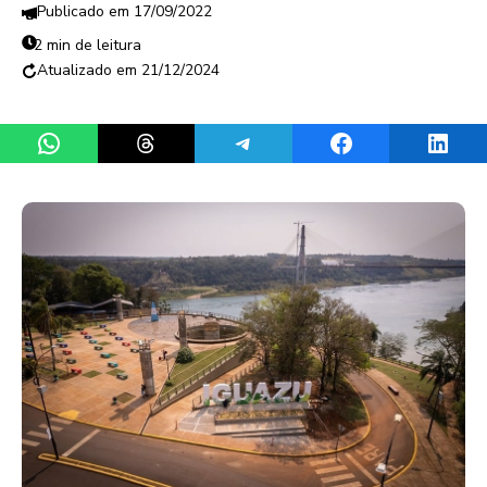
17/09/2022
2 min de leitura
21/12/2024
Share on WhatsApp
Share on Threads
Share on Telegram
Share on Facebook
Share 