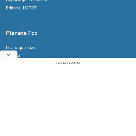
Editorial H2FOZ
Planeta Foz
Foz, o que fazer
Diga Aí
PUBLICIDADE
É da Vida
Utilizamos cookies essenciais e tecnologias semelhantes de
Vidas do Iguaçu
acordo com a nossa Política de Privacidade e, ao continuar
navegando, você concorda com estas condições.
História
ACEITAR
Política de privacidade
Cultura
Veja também
Assine | PIX