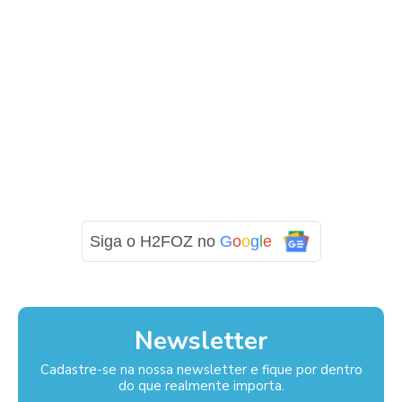
Siga o H2FOZ no
G
o
o
g
l
e
Newsletter
Cadastre-se na nossa newsletter e fique por dentro
do que realmente importa.