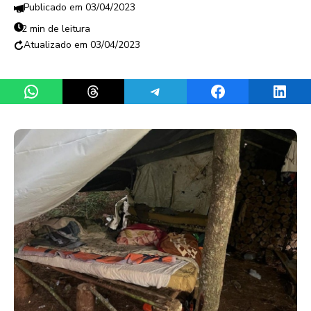
03/04/2023
2 min de leitura
03/04/2023
Share on WhatsApp
Share on Threads
Share on Telegram
Share on Facebook
Share 