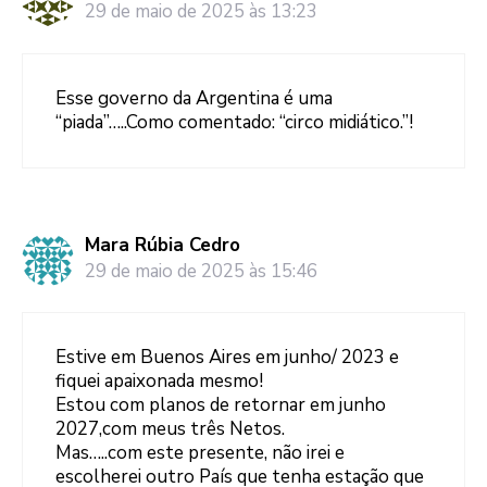
29 de maio de 2025 às 13:23
Esse governo da Argentina é uma
“piada”…..Como comentado: “circo midiático.”!
Mara Rúbia Cedro
29 de maio de 2025 às 15:46
Estive em Buenos Aires em junho/ 2023 e
fiquei apaixonada mesmo!
Estou com planos de retornar em junho
2027,com meus três Netos.
Mas…..com este presente, não irei e
escolherei outro País que tenha estação que