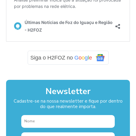
Siga o H2FOZ no
G
o
o
g
l
e
Newsletter
Cadastre-se na nossa newsletter e fique por dentro
do que realmente importa.