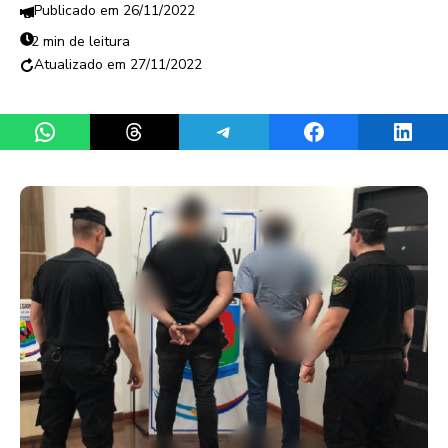
26/11/2022
2 min de leitura
27/11/2022
Share on WhatsApp
Share on Threads
Share on Telegram
Share on Facebook
Share 