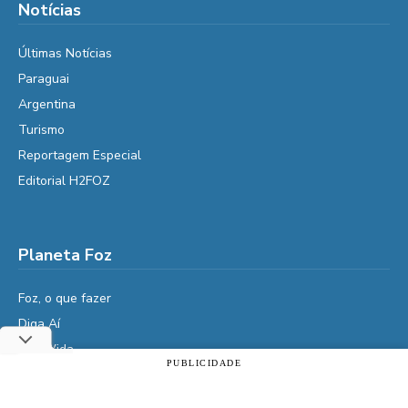
Notícias
Últimas Notícias
Paraguai
Argentina
Turismo
Reportagem Especial
Editorial H2FOZ
Planeta Foz
Foz, o que fazer
Diga Aí
É da Vida
PUBLICIDADE
Vidas do Iguaçu
Utilizamos cookies essenciais e tecnologias semelhantes de
acordo com a nossa Política de Privacidade e, ao continuar
História