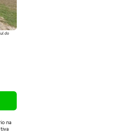
Sul do
io na
tiva