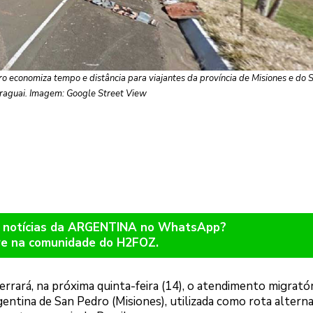
o economiza tempo e distância para viajantes da província de Misiones e do 
raguai. Imagem: Google Street View
r notícias da ARGENTINA no WhatsApp?
re na comunidade do H2FOZ.
errará, na próxima quinta-feira (14), o atendimento migratór
rgentina de San Pedro (Misiones), utilizada como rota alterna