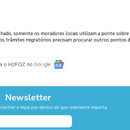
chado, somente os moradores locais utilizam a ponte sobre 
os trâmites migratórios precisam procurar outros pontos 
ga o H2FOZ no
G
o
o
g
l
e
Newsletter
sletter e fique por dentro do que realmente importa.