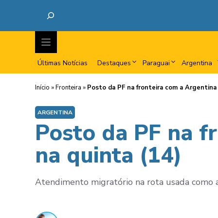
Últimas Notícias
Destaques
Paraguai
Argentina
Início
»
Fronteira
»
Posto da PF na fronteira com a Argentina 
ARGENTINA
Posto da PF na f
na quinta (14)
Atendimento migratório na rota usada como at