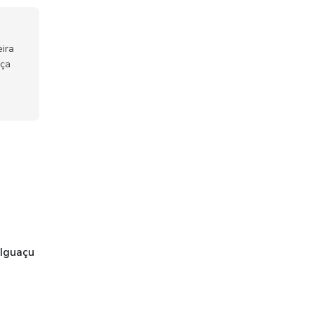
ira
nça
 Iguaçu