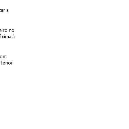
ar a
eiro no
óxima à
com
terior