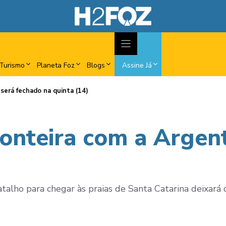
Turismo
Planeta Foz
Blogs
Assine Já
será fechado na quinta (14)
ronteira com a Argen
alho para chegar às praias de Santa Catarina deixará 