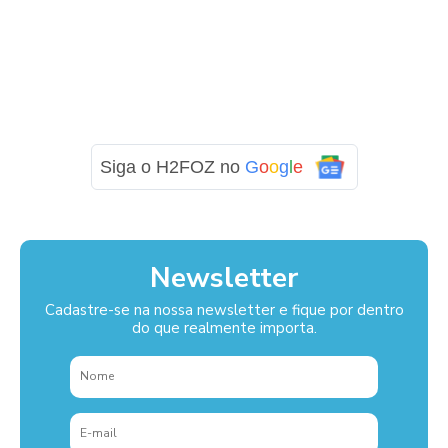
Siga o H2FOZ no
G
o
o
g
l
e
Newsletter
Cadastre-se na nossa newsletter e fique por dentro
do que realmente importa.