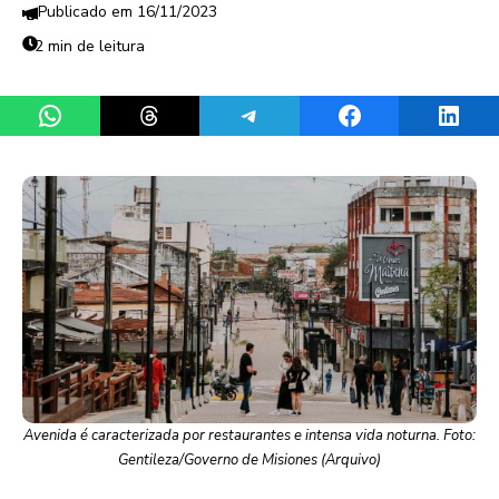
16/11/2023
2 min de leitura
Share on WhatsApp
Share on Threads
Share on Telegram
Share on Facebook
Share 
Avenida é caracterizada por restaurantes e intensa vida noturna. Foto:
Gentileza/Governo de Misiones (Arquivo)