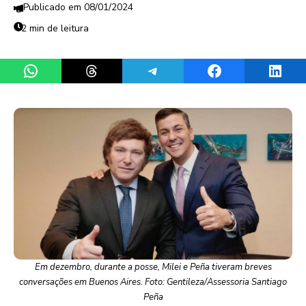
08/01/2024
2 min de leitura
Share on WhatsApp
Share on Threads
Share on Telegram
Share on Facebook
Share 
Em dezembro, durante a posse, Milei e Peña tiveram breves
conversações em Buenos Aires. Foto: Gentileza/Assessoria Santiago
Peña