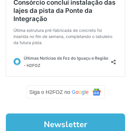
Siga o H2FOZ no
G
o
o
g
l
e
Newsletter