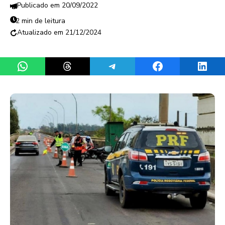
20/09/2022
2 min de leitura
21/12/2024
Share on WhatsApp
Share on Threads
Share on Telegram
Share on Facebook
Share 