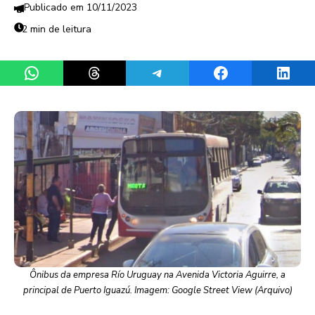
10/11/2023
2 min de leitura
Share on WhatsApp
Share on Threads
Share on Telegram
Share on Facebook
Share 
Ônibus da empresa Río Uruguay na Avenida Victoria Aguirre, a
principal de Puerto Iguazú. Imagem: Google Street View (Arquivo)