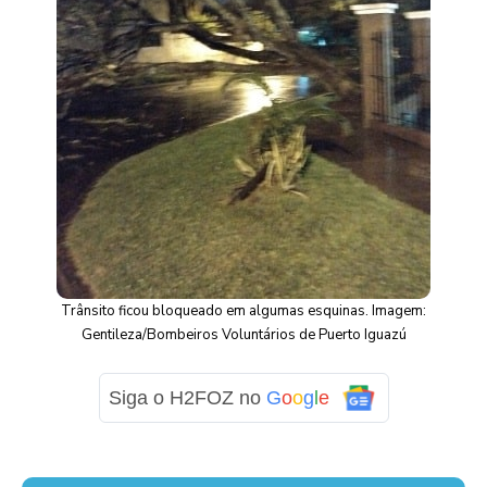
Trânsito ficou bloqueado em algumas esquinas. Imagem:
Gentileza/Bombeiros Voluntários de Puerto Iguazú
Siga o H2FOZ no
G
o
o
g
l
e