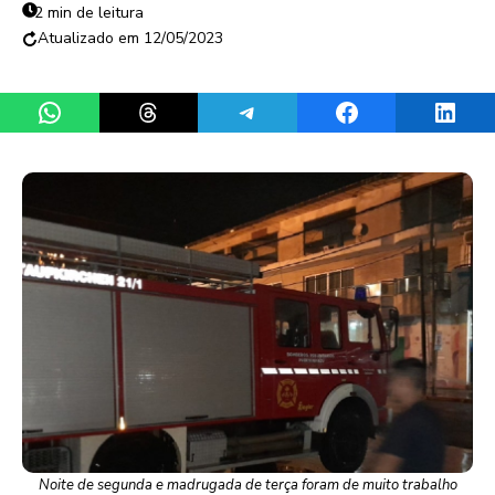
2 min de leitura
12/05/2023
Share on WhatsApp
Share on Threads
Share on Telegram
Share on Facebook
Share 
Noite de segunda e madrugada de terça foram de muito trabalho