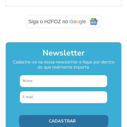
Siga o H2FOZ no
G
o
o
g
l
e
Newsletter
Cadastre-se na nossa newsletter e fique por dentro
do que realmente importa.