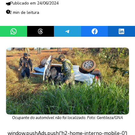
24/06/2024
2 min de leitura
Share on WhatsApp
Share on Threads
Share on Telegram
Share on Facebook
Share 
Ocupante do automóvel não foi localizado. Foto: Gentileza/GNA