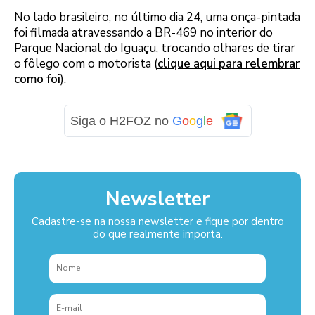
No lado brasileiro, no último dia 24, uma onça-pintada
foi filmada atravessando a BR-469 no interior do
Parque Nacional do Iguaçu, trocando olhares de tirar
o fôlego com o motorista (
clique aqui para relembrar
como foi
).
Siga o H2FOZ no
G
o
o
g
l
e
Newsletter
Cadastre-se na nossa newsletter e fique por dentro
do que realmente importa.