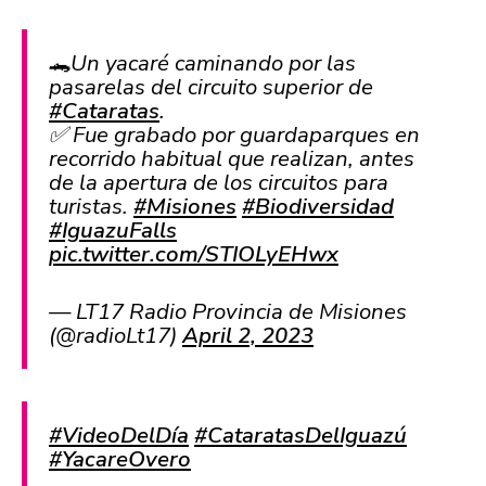
🐊Un yacaré caminando por las
pasarelas del circuito superior de
#Cataratas
.
✅ Fue grabado por guardaparques en
recorrido habitual que realizan, antes
de la apertura de los circuitos para
turistas.
#Misiones
#Biodiversidad
#IguazuFalls
pic.twitter.com/STIOLyEHwx
— LT17 Radio Provincia de Misiones
(@radioLt17)
April 2, 2023
#VideoDelDía
#CataratasDelIguazú
#YacareOvero