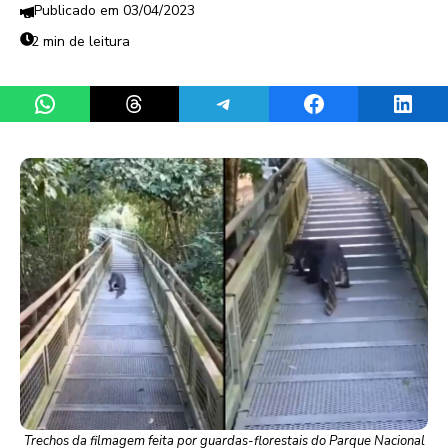
03/04/2023
2 min de leitura
Share on WhatsApp
Share on Threads
Share on Telegram
Share on Facebook
Share 
Trechos da filmagem feita por guardas-florestais do Parque Nacional