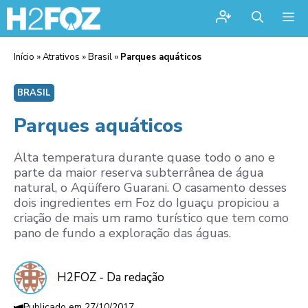
Me
Início
»
Atrativos
»
Brasil
»
Parques aquáticos
BRASIL
Parques aquáticos
Alta temperatura durante quase todo o ano e
parte da maior reserva subterrânea de água
natural, o Aqüífero Guarani. O casamento desses
dois ingredientes em Foz do Iguaçu propiciou a
criação de mais um ramo turístico que tem como
pano de fundo a exploração das águas.
H2FOZ - Da redação
27/10/2017