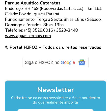
Parque Aquático Cataratas
Endereço: BR 469 (Rodovia das Cataratas) – km 16,5
Cidade: Foz do Iguaçu Paraná
Funcionamento: Terça a Sexta: 8h as 18hs / Sábado,
Domingo e feriados 8h as 19hs
Telefone: (45) 3529.6016 / 3523-3448
www.aguastermais.com
© Portal H2FOZ – Todos os direitos reservados
Siga o H2FOZ no
G
o
o
g
l
e
Newsletter
Cadastre-se na nossa newsletter e fique por dentro
do que realmente importa.