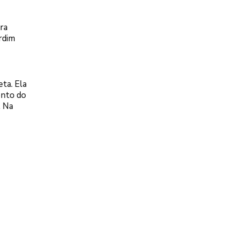
ra
ardim
ta. Ela
ento do
. Na