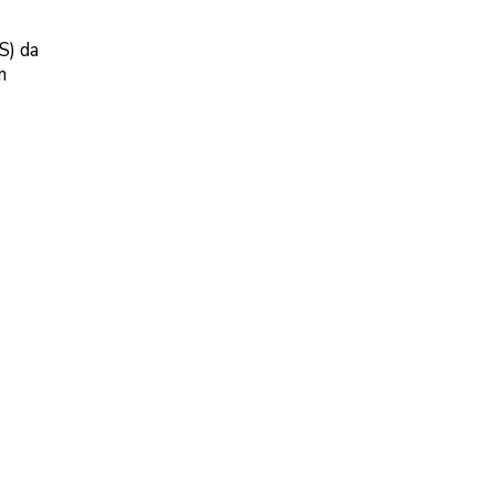
S) da
m