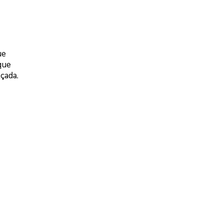
ue
que
çada.
o