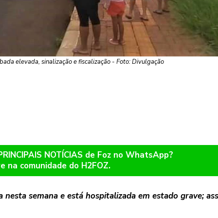
da elevada, sinalização e fiscalização - Foto: Divulgação
 PRINCIPAIS NOTÍCIAS de Foz no WhatsApp?
re na comunidade do H2FOZ.
a nesta semana e está hospitalizada em estado grave; ass