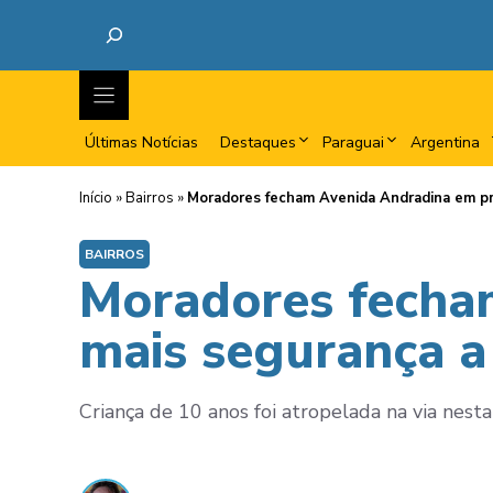
Últimas Notícias
Destaques
Paraguai
Argentina
Início
»
Bairros
»
Moradores fecham Avenida Andradina em pr
BAIRROS
Moradores fecha
mais segurança a
Criança de 10 anos foi atropelada na via nest