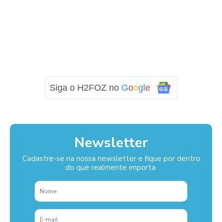
Siga o H2FOZ no
G
o
o
g
l
e
Newsletter
Cadastre-se na nossa newsletter e fique por dentro
do que realmente importa.