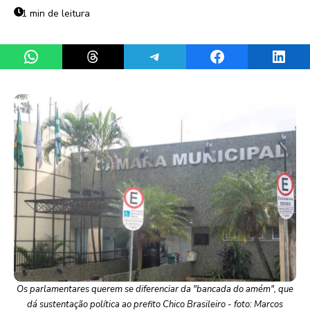
1 min de leitura
Share on WhatsApp
Share on Threads
Share on Telegram
Share on Facebook
Share 
Os parlamentares querem se diferenciar da "bancada do amém", que
dá sustentação política ao prefito Chico Brasileiro - foto: Marcos