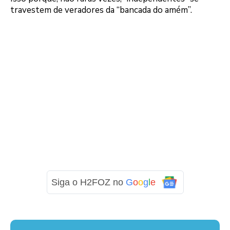
travestem de veradores da “bancada do amém”.
Siga o H2FOZ no
G
o
o
g
l
e