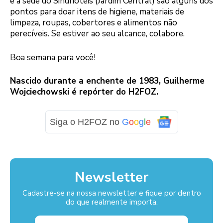
e a sede do Sindhotéis (Jardim Central) são alguns dos
pontos para doar itens de higiene, materiais de
limpeza, roupas, cobertores e alimentos não
perecíveis. Se estiver ao seu alcance, colabore.
Boa semana para você!
Nascido durante a enchente de 1983, Guilherme
Wojciechowski é repórter do H2FOZ.
Siga o H2FOZ no
G
o
o
g
l
e
Newsletter
Cadastre-se na nossa newsletter e fique por dentro
do que realmente importa.