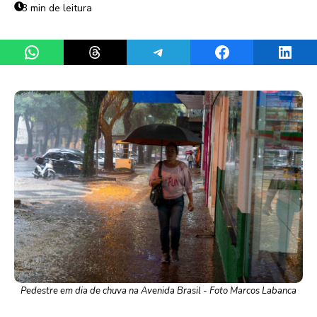
3 min de leitura
Share on WhatsApp
Share on Threads
Share on Telegram
Share on Facebook
Share 
Pedestre em dia de chuva na Avenida Brasil - Foto Marcos Labanca