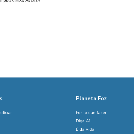
empulski
02/06/2024
s
Planeta Foz
otícias
Foz, o que fazer
Diga Aí
a
É da Vida