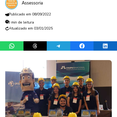
Assessoria
08/09/2022
3 min de leitura
03/01/2025
Share on WhatsApp
Share on Threads
Share on Telegram
Share on Facebook
Share 