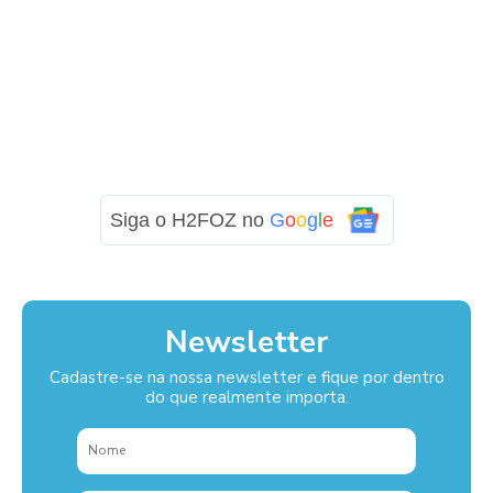
Siga o H2FOZ no
G
o
o
g
l
e
Newsletter
Cadastre-se na nossa newsletter e fique por dentro
do que realmente importa.