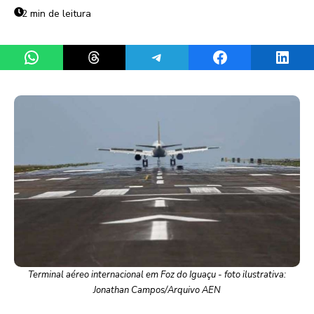
2 min de leitura
Share on WhatsApp
Share on Threads
Share on Telegram
Share on Facebook
Share 
Terminal aéreo internacional em Foz do Iguaçu - foto ilustrativa:
Jonathan Campos/Arquivo AEN