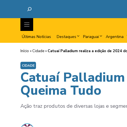
Últimas Notícias
Destaques
Paraguai
Argentina
Início
»
Cidade
»
Catuaí Palladium realiza a edição de 2024 
CIDADE
Catuaí Palladium 
Queima Tudo
Ação traz produtos de diversas lojas e segme