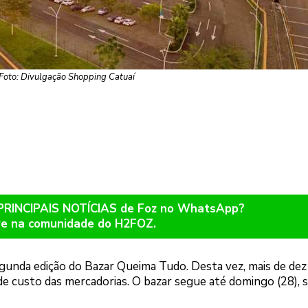
Foto: Divulgação Shopping Catuaí
 PRINCIPAIS NOTÍCIAS de Foz no WhatsApp?
re na comunidade do H2FOZ.
gunda edição do Bazar Queima Tudo. Desta vez, mais de dez 
 custo das mercadorias. O bazar segue até domingo (28), 