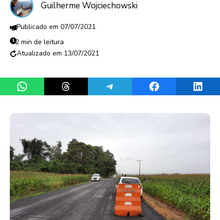
Guilherme Wojciechowski
07/07/2021
2 min de leitura
13/07/2021
Share on WhatsApp
Share on Threads
Share on Telegram
Share on Facebook
Share 