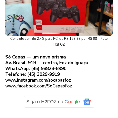
Controle sem fio 2,4G para PC, de R$ 129,99 por R$ 99 – Foto
H2FOZ
Só Capas — um novo prisma
Av. Brasil, 919 — centro, Foz do Iguaçu
WhatsApp: (45) 98828-8990
Telefone: (45) 3029-9919
www.instagram.com/socapasfoz
www.facebook.com/SoCapasFoz
Siga o H2FOZ no
G
o
o
g
l
e