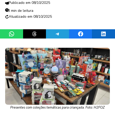
08/10/2025
3 min de leitura
08/10/2025
Share on WhatsApp
Share on Threads
Share on Telegram
Share on Facebook
Share 
Presentes com coleções temáticas para criançada. Foto: H2FOZ