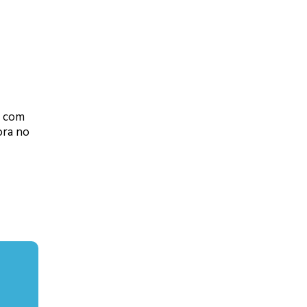
o com
ora no