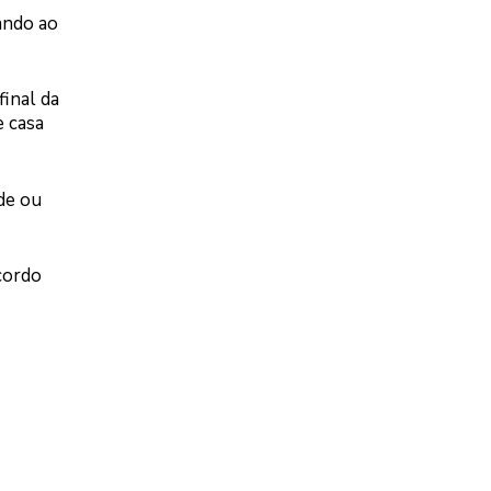
ando ao
final da
e casa
ade ou
cordo