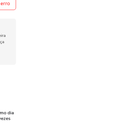
 erro
ira
nça
imo dia
vezes