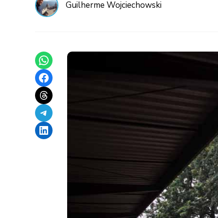
Guilherme Wojciechowski
Share on WhatsApp
Share on Facebook
Share on Threads
Share on Telegram
Share on LinkedIn