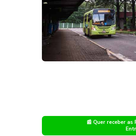
📰 Quer receber as
Ent