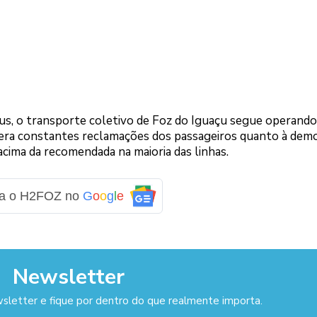
us, o transporte coletivo de Foz do Iguaçu segue operand
 gera constantes reclamações dos passageiros quanto à dem
acima da recomendada na maioria das linhas.
ga o H2FOZ no
G
o
o
g
l
e
Newsletter
sletter e fique por dentro do que realmente importa.