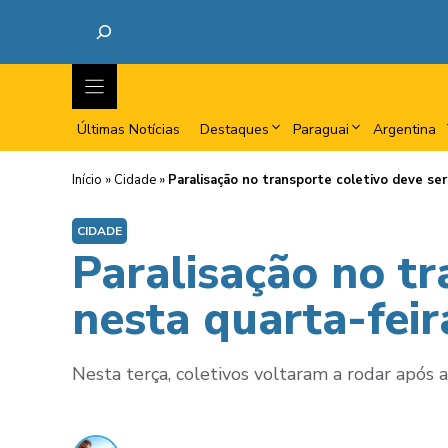
Últimas Notícias
Destaques
Paraguai
Argentina
Início
»
Cidade
»
Paralisação no transporte coletivo deve se
CIDADE
Paralisação no t
nesta quarta-fei
Nesta terça, coletivos voltaram a rodar após a