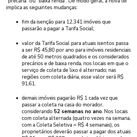
“precária” ou “baixa renda”. De modo geral, a nova lei
implica as seguintes mudanças:
fim da isenção para 12.341 imóveis que
passarão a pagar a Tarifa Social;
valor da Tarifa Social para atuais isentos passa
a ser R$ 45,80 por ano para imóveis residenciais
de até 50 metros quadrados e os considerados
precários e de baixa renda, nos locais em que o
serviço de coleta de lixo é alternado; nas
regiões com coleta diária, esse valor será R$
91,61.
demais imóveis pagarão R$ 1 cada vez que
passar a coleta na casa do morador,
considerando
52 semanas no ano
. Nos locais
com coleta alternada (quatro vezes na semana,
com a Coleta Seletiva = R$ 4 semanais), os
proprietários deverão passar a pagar dos atuais