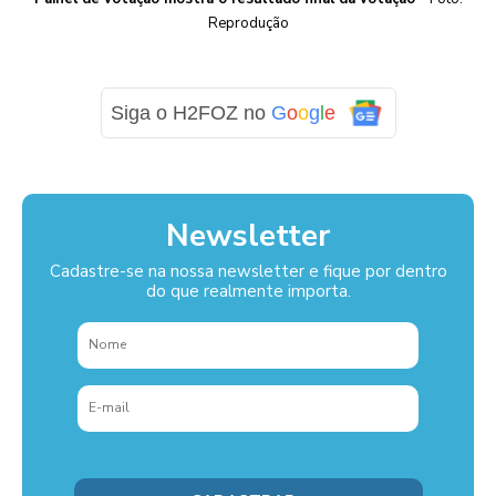
Reprodução
Siga o H2FOZ no
G
o
o
g
l
e
Newsletter
Cadastre-se na nossa newsletter e fique por dentro
do que realmente importa.