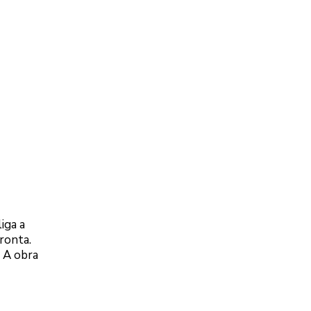
iga a
ronta.
. A obra