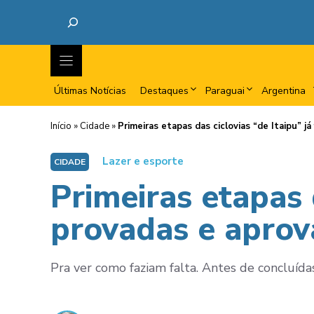
Últimas Notícias
Destaques
Paraguai
Argentina
Início
»
Cidade
»
Primeiras etapas das ciclovias “de Itaipu” j
Lazer e esporte
CIDADE
Primeiras etapas 
provadas e aprov
Pra ver como faziam falta. Antes de concluída