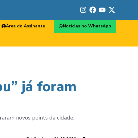
Área do Assinante
Notícias no WhatsApp
pu” já foram
.
iraram novos points da cidade.