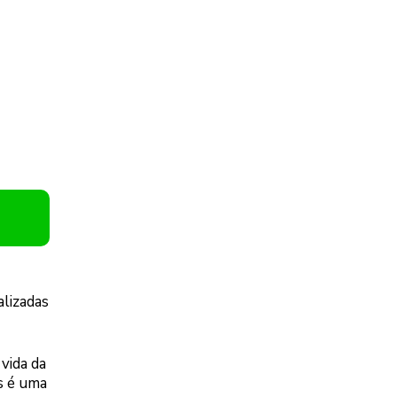
alizadas
vida da
ós é uma