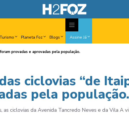
Turismo
Planeta Foz
Blogs
Assine Já
á foram provadas e aprovadas pela população.
das ciclovias “de Itai
adas pela população
s, as ciclovias da Avenida Tancredo Neves e da Vila A v