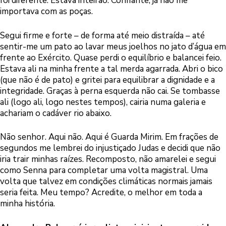
foi diferente. Estava inteirão. Confiante, já não me
importava com as poças.
Segui firme e forte – de forma até meio distraída – até
sentir-me um pato ao lavar meus joelhos no jato d’água em
frente ao Exército. Quase perdi o equilíbrio e balancei feio.
Estava ali na minha frente a tal merda agarrada. Abri o bico
(que não é de pato) e gritei para equilibrar a dignidade e a
integridade. Graças à perna esquerda não cai. Se tombasse
ali (logo ali, logo nestes tempos), cairia numa galeria e
achariam o cadáver rio abaixo.
Não senhor. Aqui não. Aqui é Guarda Mirim. Em frações de
segundos me lembrei do injustiçado Judas e decidi que não
iria trair minhas raízes. Recomposto, não amarelei e segui
como Senna para completar uma volta magistral. Uma
volta que talvez em condições climáticas normais jamais
seria feita. Meu tempo? Acredite, o melhor em toda a
minha história.