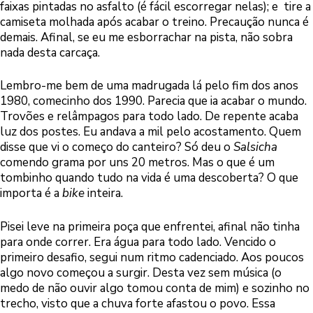
faixas pintadas no asfalto (é fácil escorregar nelas); e tire a
camiseta molhada após acabar o treino. Precaução nunca é
demais. Afinal, se eu me esborrachar na pista, não sobra
nada desta carcaça.
Lembro-me bem de uma madrugada lá pelo fim dos anos
1980, comecinho dos 1990. Parecia que ia acabar o mundo.
Trovões e relâmpagos para todo lado. De repente acaba
luz dos postes. Eu andava a mil pelo acostamento. Quem
disse que vi o começo do canteiro? Só deu o
Salsicha
comendo grama por uns 20 metros. Mas o que é um
tombinho quando tudo na vida é uma descoberta? O que
importa é a
bike
inteira.
Pisei leve na primeira poça que enfrentei, afinal não tinha
para onde correr. Era água para todo lado. Vencido o
primeiro desafio, segui num ritmo cadenciado. Aos poucos
algo novo começou a surgir. Desta vez sem música (o
medo de não ouvir algo tomou conta de mim) e sozinho no
trecho, visto que a chuva forte afastou o povo. Essa