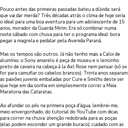
Pouco antes das primeiras passadas bateu a dúvida: será
que vai dar merda? Três décadas atrás o clima de hoje seria
o ideal para uma boa aventura para um adolescente de 15
anos, morador da Guarda Mirim. Era só combinar numa
noite sábado com chuva para ter o programa ideal: bora
pegar a magrela e pedalar pela Avenida Paraná.
Mas os tempos são outros. Já não tenho mais a Caloi de
alumínio, o Sony amarelo é peça de museu e o lencinho
preto de caveira na cabeça
à la
Axl Rose nem pensar (só se
for para camuflar os cabelos brancos). Trinta anos separam
as paixões juvenis embaladas por Cure e Smiths deste ser
que hoje em dia sonha em simplesmente correr a Meia
Maratona das Cataratas.
Ao afundar os pés na primeira poça d’água, lembrei-me,
meio envergonhado, do tutorial do YouTube com dicas
para correr na chuva: atenção redobrada para as poças
(elas podem esconder um grande buraco); cuidado com as