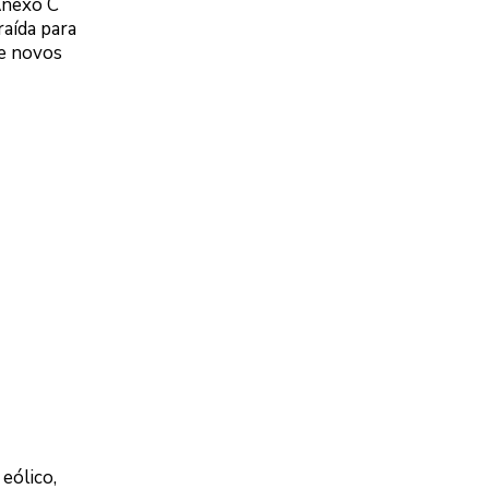
Anexo C
raída para
de novos
eólico,