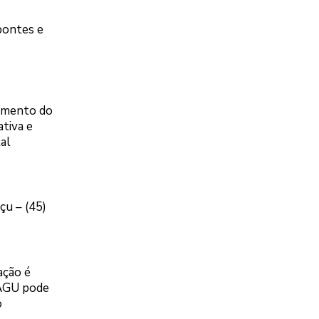
pontes e
ramento do
ativa e
al
çu – (45)
ação é
a AGU pode
o