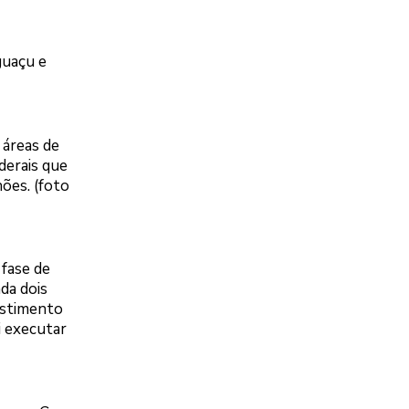
guaçu e
 áreas de
derais que
ões. (foto
 fase de
da dois
estimento
i executar