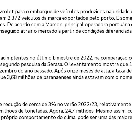
rolet para o embarque de veículos produzidos na unidade 
ram 2.372 veículos da marca exportados pelo porto. E som
des. De acordo com a Marcon, principal operadora portuária
seguido atrair o mercado a partir de condições diferenciada
inadimplentes no último bimestre de 2022, na comparação 
7%, segundo pesquisa da Serasa. O levantamento mostra que 
mbro do ano passado. Após onze meses de alta, a taxa de
la que 3,68 milhões de paranaenses ainda estavam com o nom
 de redução de cerca de 3% no verão 2022/23, relativamente
5 milhões de toneladas. Agora, 24,7 milhões. Mesmo assim, c
do próprio comportamento do clima, pode ser uma das maiore