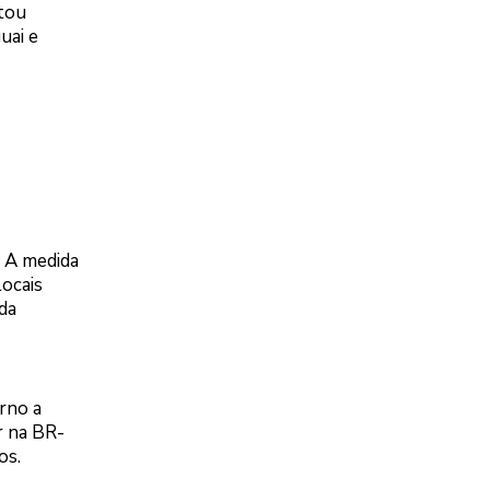
etou
uai e
. A medida
locais
da
orno a
r na BR-
os.