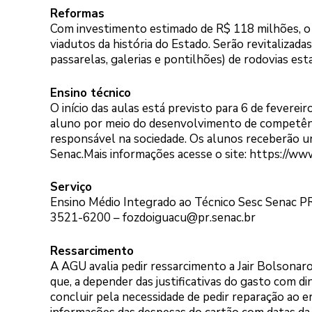
Reformas
Com investimento estimado de R$ 118 milhões, o
viadutos da história do Estado. Serão revitalizada
passarelas, galerias e pontilhões) de rodovias est
Ensino técnico
O início das aulas está previsto para 6 de fever
aluno por meio do desenvolvimento de competências
responsável na sociedade. Os alunos receberão uni
Senac.Mais informações acesse o site:
https://www
Serviço
Ensino Médio Integrado ao Técnico Sesc Senac PR. 
3521-6200 – fozdoiguacu@pr.senac.br
Ressarcimento
A AGU avalia pedir ressarcimento a Jair Bolsonaro
que, a depender das justificativas do gasto com di
concluir pela necessidade de pedir reparação ao er