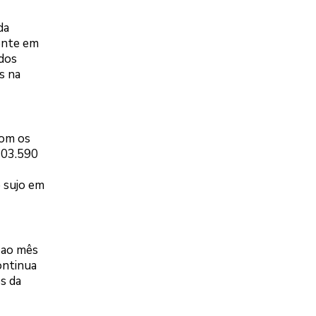
da
ente em
 dos
s na
com os
103.590
e sujo em
 ao mês
ontinua
s da