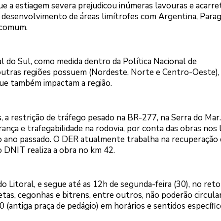
 que a estiagem severa prejudicou inúmeras lavouras e acarr
 desenvolvimento de áreas limítrofes com Argentina, Parag
a comum.
al do Sul, como medida dentro da Política Nacional de
utras regiões possuem (Nordeste, Norte e Centro-Oeste),
que também impactam a região.
, a restrição de tráfego pesado na BR-277, na Serra do Mar
ança e trafegabilidade na rodovia, por conta das obras nos 
 ano passado. O DER atualmente trabalha na recuperação 
 DNIT realiza a obra no km 42.
ido Litoral, e segue até as 12h de segunda-feira (30), no ret
retas, cegonhas e bitrens, entre outros, não poderão circula
(antiga praça de pedágio) em horários e sentidos específic