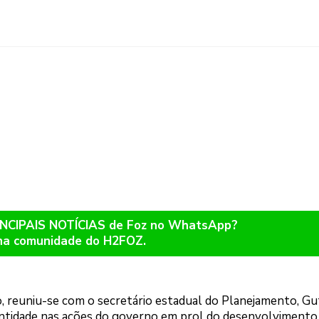
RINCIPAIS NOTÍCIAS de Foz no WhatsApp?
na comunidade do H2FOZ.
o, reuniu-se com o secretário estadual do Planejamento, Gut
 entidade nas ações do governo em prol do desenvolvimento