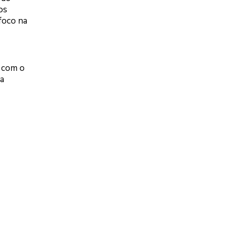
os
foco na
u com o
na