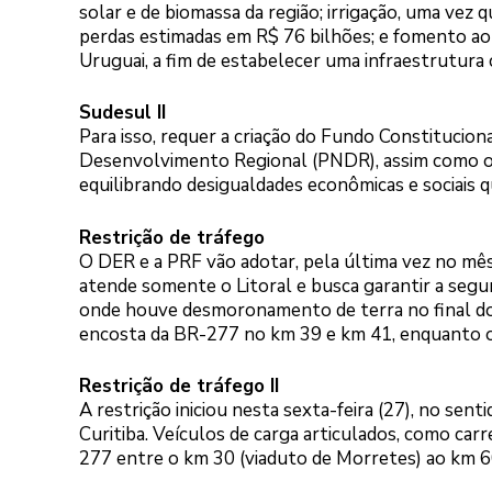
solar e de biomassa da região; irrigação, uma vez
perdas estimadas em R$ 76 bilhões; e fomento ao
Uruguai, a fim de estabelecer uma infraestrutur
Sudesul II
Para isso, requer a criação do Fundo Constitucion
Desenvolvimento Regional (PNDR), assim como o
equilibrando desigualdades econômicas e sociais 
Restrição de tráfego
O DER e a PRF vão adotar, pela última vez no mês
atende somente o Litoral e busca garantir a segur
onde houve desmoronamento de terra no final do
encosta da BR-277 no km 39 e km 41, enquanto o
Restrição de tráfego II
A restrição iniciou nesta sexta-feira (27), no sent
Curitiba. Veículos de carga articulados, como car
277 entre o km 30 (viaduto de Morretes) ao km 60 