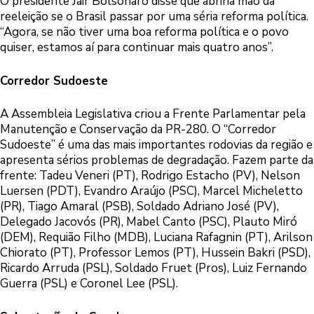
O presidente Jair Bolsonaro disse que abriria mão da
reeleição se o Brasil passar por uma séria reforma política.
“Agora, se não tiver uma boa reforma política e o povo
quiser, estamos aí para continuar mais quatro anos”.
Corredor Sudoeste
A Assembleia Legislativa criou a Frente Parlamentar pela
Manutenção e Conservação da PR-280. O “Corredor
Sudoeste” é uma das mais importantes rodovias da região e
apresenta sérios problemas de degradação. Fazem parte da
frente: Tadeu Veneri (PT), Rodrigo Estacho (PV), Nelson
Luersen (PDT), Evandro Araújo (PSC), Marcel Micheletto
(PR), Tiago Amaral (PSB), Soldado Adriano José (PV),
Delegado Jacovós (PR), Mabel Canto (PSC), Plauto Miró
(DEM), Requião Filho (MDB), Luciana Rafagnin (PT), Arilson
Chiorato (PT), Professor Lemos (PT), Hussein Bakri (PSD),
Ricardo Arruda (PSL), Soldado Fruet (Pros), Luiz Fernando
Guerra (PSL) e Coronel Lee (PSL).