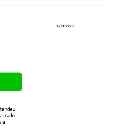
Publicidade
efendeu
sacrado,
a a