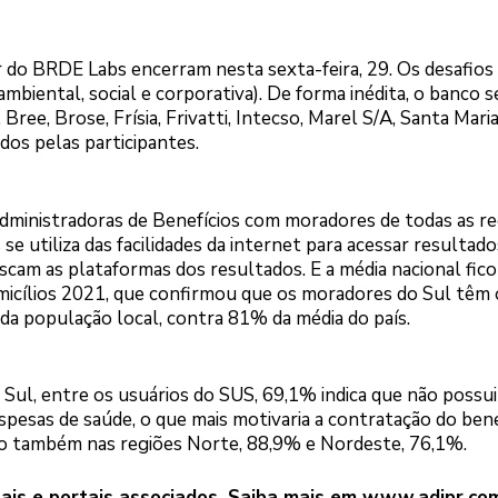
ar do BRDE Labs encerram nesta sexta-feira, 29. Os desafios
biental, social e corporativa). De forma inédita, o banco s
, Brose, Frísia, Frivatti, Intecso, Marel S/A, Santa Maria 
dos pelas participantes.
Administradoras de Benefícios com moradores de todas as re
e utiliza das facilidades da internet para acessar resultado
cam as plataformas dos resultados. E a média nacional fic
micílios 2021, que confirmou que os moradores do Sul têm 
 da população local, contra 81% da média do país.
Sul, entre os usuários do SUS, 69,1% indica que não possu
spesas de saúde, o que mais motivaria a contratação do benef
do também nas regiões Norte, 88,9% e Nordeste, 76,1%.
ais e portais associados. Saiba mais em
www.adipr.com