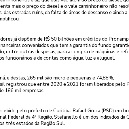
nta mais o preço do diesel e o vale caminhoneiro não reso
das estradas ruins, da falta de áreas de descanso e ainda a
plificou.
ores já dispõem de R$ 50 bilhões em créditos do Pronamp
financeiras conveniados que tem a garantia do fundo garanti
do, entre outras despesas, para a compra de máquinas e ref
os funcionários e de contas como água, luz e aluguel.
á, e destas, 265 mil são micro e pequenas e 74,88%,
sil registrou que entre 2020 e 2021 foram liberados pelo
de 186 mil empresas.
ecebido pelo prefeito de Curitiba, Rafael Greca (PSD) em bu
al Federal da 4ª Região. Stefanello é um dos indicados da
 dos três estados da Região Sul.