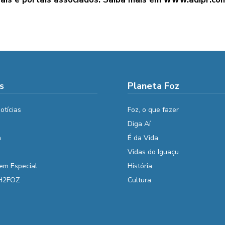
s
Planeta Foz
otícias
Foz, o que fazer
Diga Aí
a
É da Vida
Vidas do Iguaçu
em Especial
História
 H2FOZ
Cultura