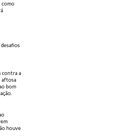
o como
rá
 desafios
 contra a
 aftosa
 ao bom
ação.
ao
evem
não houve