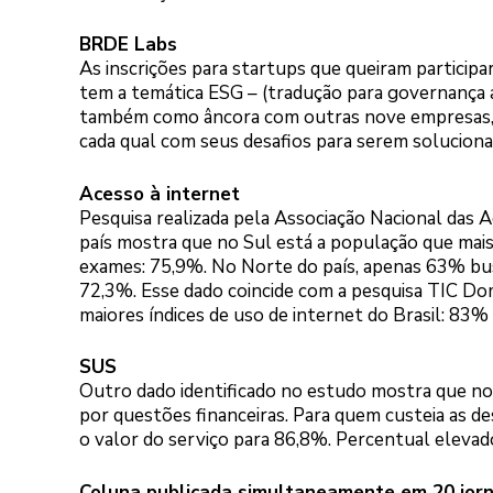
BRDE Labs
As inscrições para startups que queiram particip
tem a temática ESG – (tradução para governança am
também como âncora com outras nove empresas, Bree
cada qual com seus desafios para serem soluciona
Acesso à internet
Pesquisa realizada pela Associação Nacional das 
país mostra que no Sul está a população que mais s
exames: 75,9%. No Norte do país, apenas 63% bus
72,3%. Esse dado coincide com a pesquisa TIC Do
maiores índices de uso de internet do Brasil: 83%
SUS
Outro dado identificado no estudo mostra que no 
por questões financeiras. Para quem custeia as de
o valor do serviço para 86,8%. Percentual eleva
Coluna publicada simultaneamente em 20 jorn