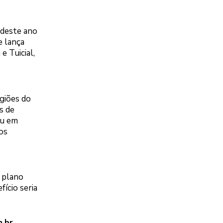
 deste ano
e lança
e Tuicial,
giões do
s de
ou em
os
i plano
ício seria
.br.