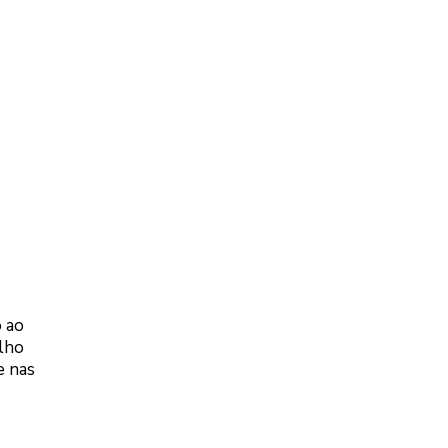
o ao
alho
e nas