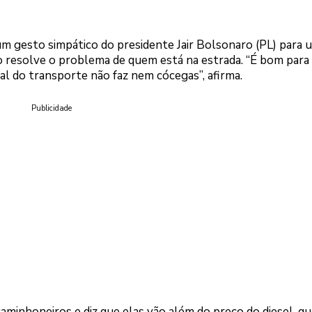
 um gesto simpático do presidente Jair Bolsonaro (PL) para 
o resolve o problema de quem está na estrada. “É bom para
al do transporte não faz nem cócegas”, afirma.
Publicidade
minhoneiros e diz que elas vão além do preço do diesel, q