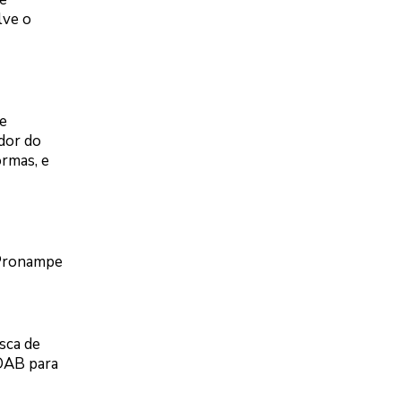
lve o
e
dor do
ormas, e
 Pronampe
sca de
 OAB para