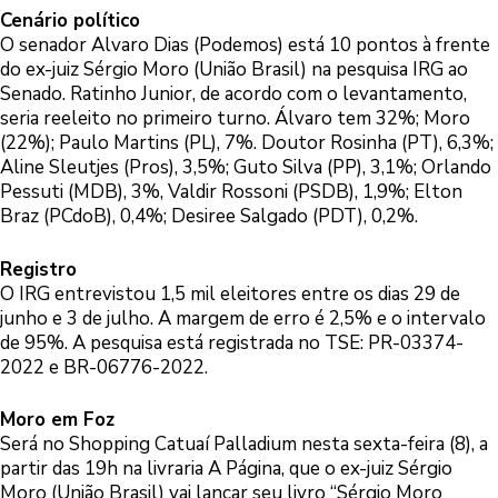
Cenário político
O senador Alvaro Dias (Podemos) está 10 pontos à frente
do ex-juiz Sérgio Moro (União Brasil) na pesquisa IRG ao
Senado. Ratinho Junior, de acordo com o levantamento,
seria reeleito no primeiro turno. Álvaro tem 32%; Moro
(22%); Paulo Martins (PL), 7%. Doutor Rosinha (PT), 6,3%;
Aline Sleutjes (Pros), 3,5%; Guto Silva (PP), 3,1%; Orlando
Pessuti (MDB), 3%, Valdir Rossoni (PSDB), 1,9%; Elton
Braz (PCdoB), 0,4%; Desiree Salgado (PDT), 0,2%.
Registro
O IRG entrevistou 1,5 mil eleitores entre os dias 29 de
junho e 3 de julho. A margem de erro é 2,5% e o intervalo
de 95%. A pesquisa está registrada no TSE: PR-03374-
2022 e BR-06776-2022.
Moro em Foz
Será no Shopping Catuaí Palladium nesta sexta-feira (8), a
partir das 19h na livraria A Página, que o ex-juiz Sérgio
Moro (União Brasil) vai lançar seu livro “Sérgio Moro