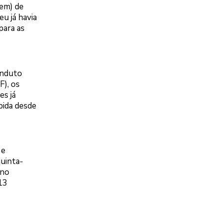
nem) de
u já havia
para as
onduto
F), os
es já
bida desde
 e
quinta-
 no
13