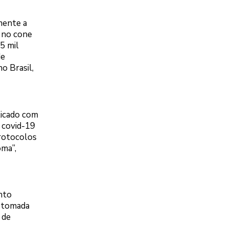
mente a
 no cone
5 mil
de
o Brasil,
ticado com
a covid-19
protocolos
oma”,
nto
retomada
 de