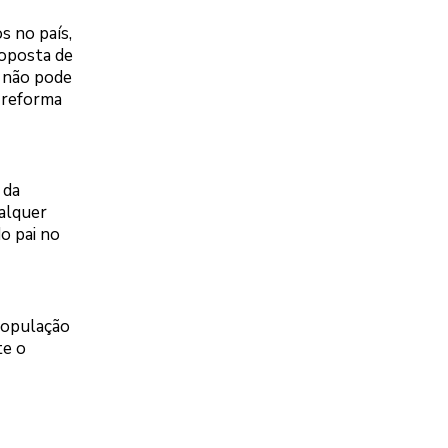
s no país,
roposta de
l não pode
r reforma
 da
alquer
o pai no
 população
te o