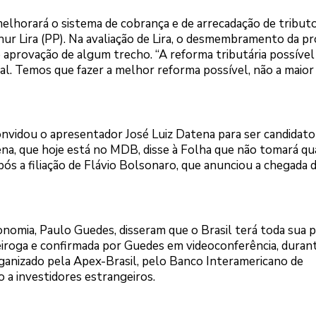
elhorará o sistema de cobrança e de arrecadação de tributo
ur Lira (PP). Na avaliação de Lira, o desmembramento da p
 aprovação de algum trecho. “A reforma tributária possíve
ual. Temos que fazer a melhor reforma possível, não a maio
onvidou o apresentador José Luiz Datena para ser candidato
ena, que hoje está no MDB, disse à Folha que não tomará qu
s a filiação de Flávio Bolsonaro, que anunciou a chegada d
onomia, Paulo Guedes, disseram que o Brasil terá toda sua
 Queiroga e confirmada por Guedes em videoconferência, duran
anizado pela Apex-Brasil, pelo Banco Interamericano de
 a investidores estrangeiros.