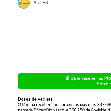
ADI-PR
📰 Quer receber as P
Entre 
Doses de vacinas
O Paraná receberá nos próximos dias mais 397.690
parceria Pfizer/BioNtech, e 360.250 da Covishiel