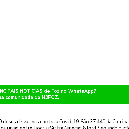
RINCIPAIS NOTÍCIAS de Foz no WhatsApp?
na comunidade do H2FOZ.
 doses de vacinas contra a Covid-19. São 37.440 da Cominar
d, da união entre Fiocruz/AstraZeneca/Oxford. Segundo o in