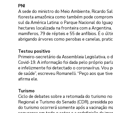
PNI
A sede do ministro do Meio Ambiente, Ricardo Sal
floresta amazônica como também pode compromet
sul da América Latina: o Parque Nacional do Igua
hectares localizada na fronteira com a Argentina,
mamíferos, 79 de répteis e 55 de anfíbios. É o úl
abrigando árvores como perobas e canelas, prati
Testou positivo
Primeiro-secretário da Assembleia Legislativa, o
Covid-19. A informação foi dada pelo próprio parl
e infelizmente foi detectado o coronavírus. Vou
de saúde”, escreveu Romanelli. “Peço aos que tiv
afirma ele.
Turismo
Ciclo de debates sobre a retomada do turismo n
Regional e Turismo do Senado (CDR), presidida por
do turismo ocorrerá somente após a vacinação ma