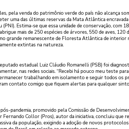
les, pela venda do patrimônio verde do país não alcança so
er uma das últimas reservas da Mata Atlântica encravada
çu (PNI). Estima-se que essa unidade de conservação, com 18
 abrigue mais de 250 espécies de árvores, 550 de aves, 120 
timo grande remanescente de Floresta Atlântica de interior n
camente extintas na natureza.
 deputado estadual Luiz Cláudio Romanelli (PSB) foi diagnos
amentar, nas redes sociais. “Recebi há pouco meu teste par
 permanecer trabalhando em isolamento e seguir todos os 
eram contato comigo que fiquem alertas para qualquer sint
o pós-pandemia, promovido pela Comissão de Desenvolvime
 Fernando Collor (Pros), autor da iniciativa, concluiu que 
ssiva da população, exigindo a adoção de novos protocolos