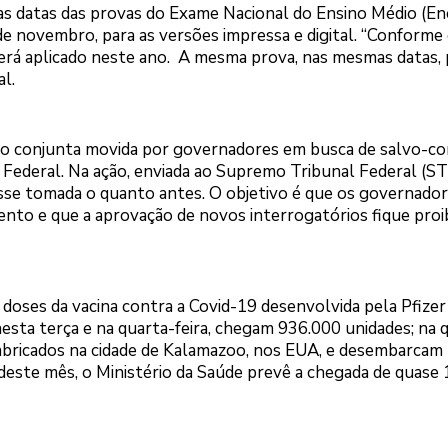
 as datas das provas do Exame Nacional do Ensino Médio (E
de novembro, para as versões impressa e digital. “Conforme e
erá aplicado neste ano. A mesma prova, nas mesmas datas, 
l.
ação conjunta movida por governadores em busca de salvo-c
Federal. Na ação, enviada ao Supremo Tribunal Federal (ST
sse tomada o quanto antes. O objetivo é que os governador
nto e que a aprovação de novos interrogatórios fique proi
doses da vacina contra a Covid-19 desenvolvida pela Pfizer
esta terça e na quarta-feira, chegam 936.000 unidades; na 
fabricados na cidade de Kalamazoo, nos EUA, e desembarcam
deste mês, o Ministério da Saúde prevê a chegada de quase 