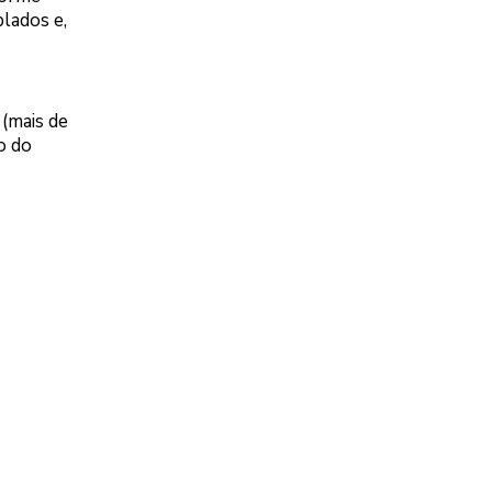
plados e,
 (mais de
o do