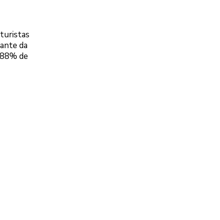
turistas
tante da
e 88% de