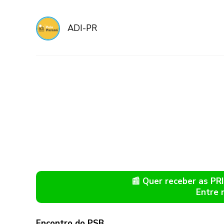
ADI-PR
📰 Quer receber as P
Entre 
Encontro do PSB