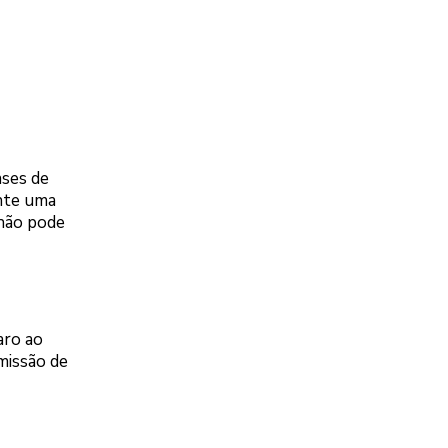
ases de
ante uma
 não pode
aro ao
missão de