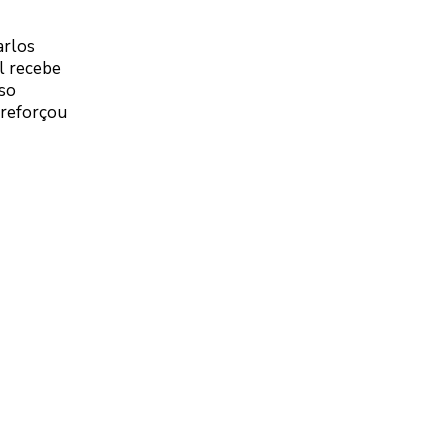
arlos
l recebe
sso
 reforçou