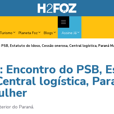
Turismo
Planeta Foz
Blogs
Assine Já
 PSB, Estatuto do Idoso, Cessão onerosa, Central logística, Paraná M
: Encontro do PSB, E
entral logística, Pa
ulher
terior do Paraná.