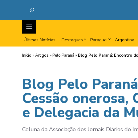
Últimas Notícias
Destaques
Paraguai
Argentina
Início
»
Artigos
»
Pelo Paraná
»
Blog Pelo Paraná: Encontro do
Blog Pelo Paraná
Cessão onerosa, C
e Delegacia da M
Coluna da Associação dos Jornais Diários do In