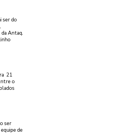
i ser do
,
 da Antaq.
tinho
ara 21
entre o
mplados
o ser
a equipe de