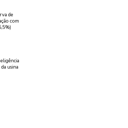
rva de
lação com
5,5%)
eligência
 da usina