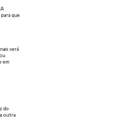
 A
 para que
nais será
 ou
de em
oz do
a outra