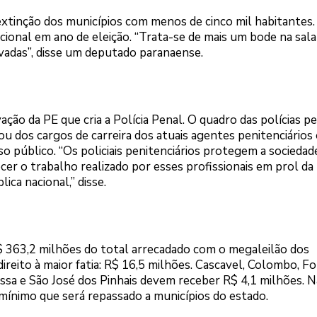
extinção dos municípios com menos de cinco mil habitantes.
cional em ano de eleição. “Trata-se de mais um bode na sala
vadas”, disse um deputado paranaense.
ção da PE que cria a Polícia Penal. O quadro das polícias pe
u dos cargos de carreira dos atuais agentes penitenciários
o público. “Os policiais penitenciários protegem a socieda
cer o trabalho realizado por esses profissionais em prol da
ica nacional,” disse.
 363,2 milhões do total arrecadado com o megaleilão dos
ireito à maior fatia: R$ 16,5 milhões. Cascavel, Colombo, F
ssa e São José dos Pinhais devem receber R$ 4,1 milhões. N
 mínimo que será repassado a municípios do estado.