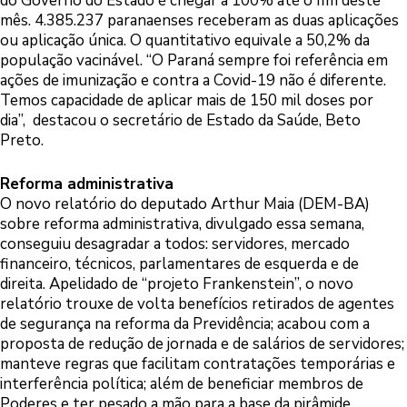
do Governo do Estado é chegar a 100% até o fim deste
mês. 4.385.237 paranaenses receberam as duas aplicações
ou aplicação única. O quantitativo equivale a 50,2% da
população vacinável. “O Paraná sempre foi referência em
ações de imunização e contra a Covid-19 não é diferente.
Temos capacidade de aplicar mais de 150 mil doses por
dia”, destacou o secretário de Estado da Saúde, Beto
Preto.
Reforma administrativa
O novo relatório do deputado Arthur Maia (DEM-BA)
sobre reforma administrativa, divulgado essa semana,
conseguiu desagradar a todos: servidores, mercado
financeiro, técnicos, parlamentares de esquerda e de
direita. Apelidado de “projeto Frankenstein”, o novo
relatório trouxe de volta benefícios retirados de agentes
de segurança na reforma da Previdência; acabou com a
proposta de redução de jornada e de salários de servidores;
manteve regras que facilitam contratações temporárias e
interferência política; além de beneficiar membros de
Poderes e ter pesado a mão para a base da pirâmide