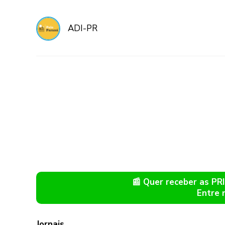
ADI-PR
📰 Quer receber as P
Entre 
Jornais