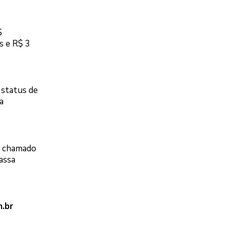
$
s e R$ 3
 status de
a
o chamado
assa
.br