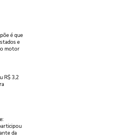
opõe é que
stados e
omo motor
u R$ 3,2
ra
e:
participou
tante da