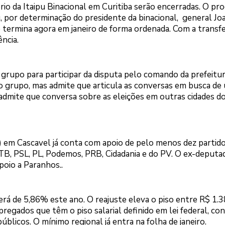
tório da Itaipu Binacional em Curitiba serão encerradas. O pr
, por determinação do presidente da binacional, general Jo
 e termina agora em janeiro de forma ordenada. Com a transfe
ência.
grupo para participar da disputa pelo comando da prefeitur
 do grupo, mas admite que articula as conversas em busca d
 admite que conversa sobre as eleições em outras cidades 
C) em Cascavel já conta com apoio de pelo menos dez partid
B, PSL, PL, Podemos, PRB, Cidadania e do PV. O ex-deputa
oio a Paranhos..
erá de 5,86% este ano. O reajuste eleva o piso entre R$ 1.3
pregados que têm o piso salarial definido em lei federal, c
úblicos. O mínimo regional já entra na folha de janeiro.