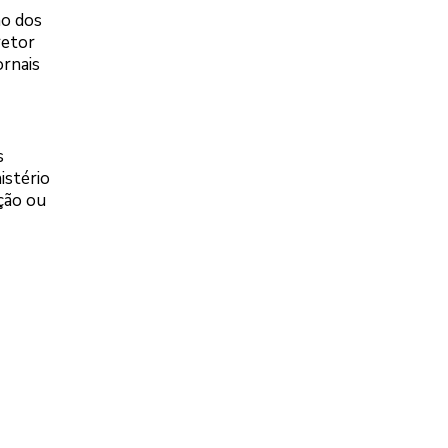
ão dos
retor
ornais
s
istério
ção ou