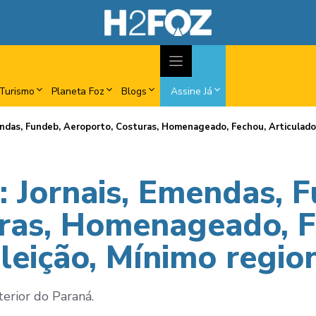
Turismo
Planeta Foz
Blogs
Assine Já
endas, Fundeb, Aeroporto, Costuras, Homenageado, Fechou, Articulador
: Jornais, Emendas, 
ras, Homenageado, F
leição, Mínimo regio
terior do Paraná.