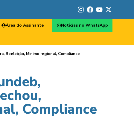
Área do Assinante
Notícias no WhatsApp
a, Reeleição, Mínimo regional, Compliance
Fundeb,
echou,
nal, Compliance