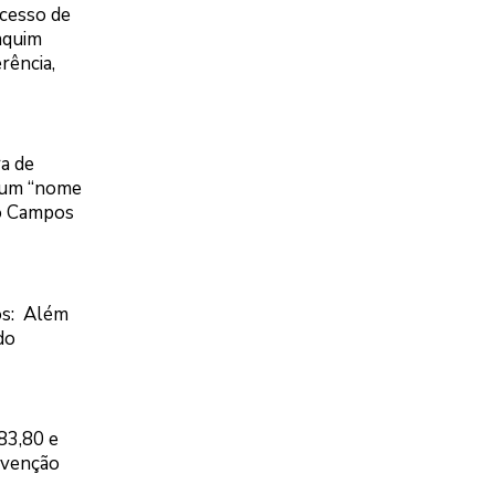
ocesso de
aquim
rência,
a de
e um “nome
do Campos
os: Além
do
83,80 e
onvenção