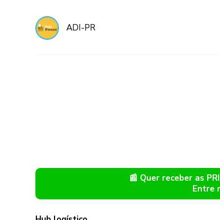
ADI-PR
📰 Quer receber as P
Entre 
Hub logístico