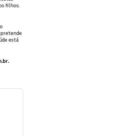
s filhos.
lo
o pretende
úde está
.br
.