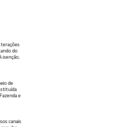
lterações
tando do
 isenção,
eio de
stituída
 Fazenda e
sos canais