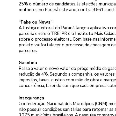
25% o número de candidatas às eleições municipai
mulheres no Paraná este ano, contra 9.661 candi
“Fake ou News”
A Justiça eleitoral do Paraná lançou aplicativo c
parceria entre o TRE-PR e o Instituto Mais Cidad
sobre o processo eleitoral. Com base nas inform
projeto vai fortalecer o processo de checagem de 
parceiros.
Gasolina
Passa a valer o novo valor do preço médio da gaso
redução de 4%. Segundo a companhia, os valores 
impostos, taxas, custos com mão de obra e margem
concorrência, fazendo com que cada empresa cobr
Insegurança
Confederação Nacional dos Municípios (CNM) mos
não possuir condições sanitárias para retomar as 
3.275 municípios brasileiros. A pesquisa comprov