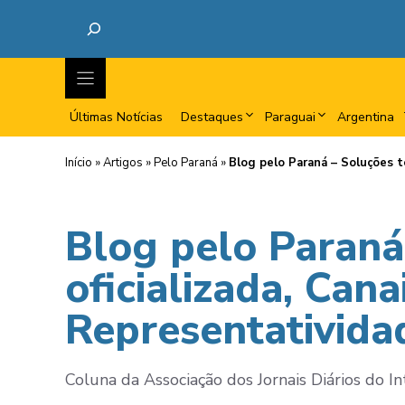
Últimas Notícias
Destaques
Paraguai
Argentina
Início
»
Artigos
»
Pelo Paraná
»
Blog pelo Paraná – Soluções te
Blog pelo Paraná
oficializada, Cana
Representativida
Coluna da Associação dos Jornais Diários do I