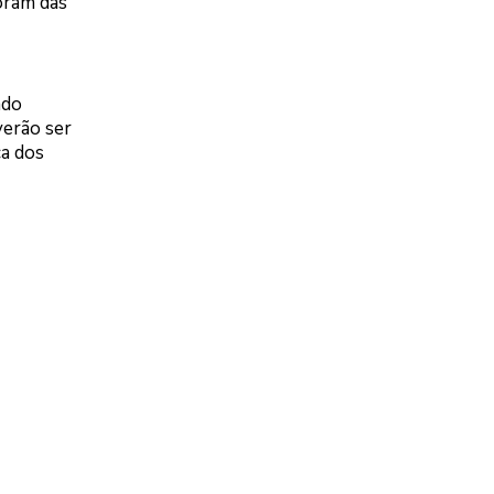
oram das
ado
verão ser
ça dos