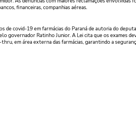
umidor. As denúncias com maiores reclamações envolvidas f
ancos, financeiras, companhias aéreas.
os de covid-19 em farmácias do Paraná de autoria do deput
lo governador Ratinho Junior. A Lei cita que os exames de
-thru, em área externa das farmácias, garantindo a seguran