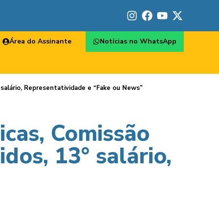
Área do Assinante
Notícias no WhatsApp
° salário, Representatividade e “Fake ou News”
icas, Comissão
idos, 13° salário,