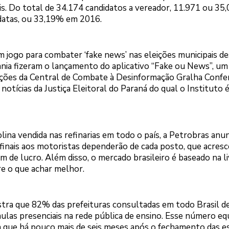
s. Do total de 34.174 candidatos a vereador, 11.971 ou 35
datas, ou 33,19% em 2016.
om jogo para combater ‘fake news’ nas eleições municipais de
ania fizeram o lançamento do aplicativo “Fake ou News”, um
ações da Central de Combate à Desinformação Gralha Confer
notícias da Justiça Eleitoral do Paraná do qual o Instituto 
lina vendida nas refinarias em todo o país, a Petrobras anu
finais aos motoristas dependerão de cada posto, que acres
 de lucro. Além disso, o mercado brasileiro é baseado na li
e o que achar melhor.
tra que 82% das prefeituras consultadas em todo Brasil d
aulas presenciais na rede pública de ensino. Esse número eq
a que há pouco mais de seis meses após o fechamento das e