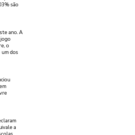
,03% são
ste ano. A
 jogo
e, o
é um dos
nciou
cem
vre
eclaram
uivale a
scolas