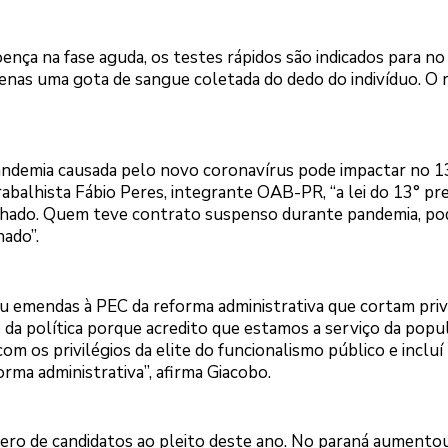
nça na fase aguda, os testes rápidos são indicados para n
 apenas uma gota de sangue coletada do dedo do indivíduo. O
pandemia causada pelo novo coronavírus pode impactar no 1
balhista Fábio Peres, integrante OAB-PR, “a lei do 13° pr
lhado. Quem teve contrato suspenso durante pandemia, po
ado”.
u emendas à PEC da reforma administrativa que cortam priv
 da política porque acredito que estamos a serviço da popu
om os privilégios da elite do funcionalismo público e incluí 
rma administrativa”, afirma Giacobo.
mero de candidatos ao pleito deste ano. No paraná aumento