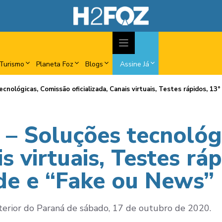
Turismo
Planeta Foz
Blogs
Assine Já
cnológicas, Comissão oficializada, Canais virtuais, Testes rápidos, 13
 – Soluções tecnológ
is virtuais, Testes ráp
de e “Fake ou News”
nterior do Paraná de sábado, 17 de outubro de 2020.