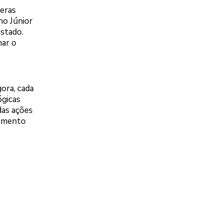
meras
ho Júnior
Estado.
mar o
ora, cada
ógicas
das ações
cimento