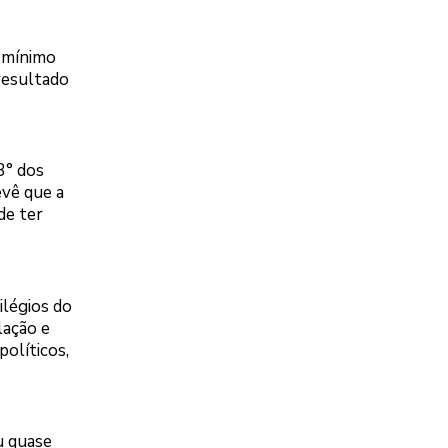
o mínimo
 resultado
3° dos
evê que a
de ter
ilégios do
lação e
políticos,
u quase