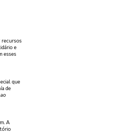
r recursos
idário e
m esses
ecial que
ía de
 ao
am. A
tório