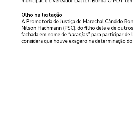
municipal, e o vereador Dalton Borba. O PDT tem1.
Olho na licitação
A Promotoria de Justiça de Marechal Cândido Ro
Nilson Hachmann (PSC), do filho dele e de outros
fachada em nome de
“laranjas”
para participar de
considera que houve exagero na determinação do 