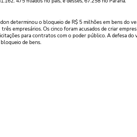
162. 475 filiados no país, e desses, 67.258 no Paraná.
ndon determinou o bloqueio de R$ 5 milhões em bens do ve
 três empresários. Os cinco foram acusados de criar empres
 licitações para contratos com o poder público. A defesa do
bloqueio de bens.