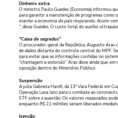
Dinheiro extra
O ministro Paulo Guedes (Economia) informou que 
para garantir a manutenção de programas como o 
manter a economia do país respirando. Assim com
“
, disse Guedes. O custo total do auxílio ultrapas
“Caixa de segredos”
O procurador-geral da República, Augusto Aras c
de dados distante do controle central do MPF. 
para evitar que as informações contidas no sist
“chantagem e extorsão”
. Aras disse ainda que, em
oposição dentro do Ministério Público.
Suspensão
A juíza Gabriela Hardt, da 13ª Vara Federal em Cu
Operação Lava Jato para o combate ao coronavírus.
STF sobre a questão. Os valores repassados pode
enquanto R$ 21 milhões seriam liberados imedia
Isenção