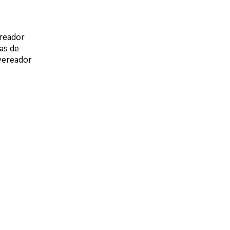
reador
as de
 vereador