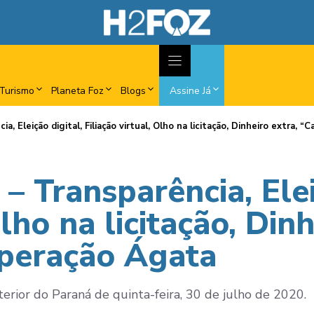
Turismo
Planeta Foz
Blogs
Assine Já
a, Eleição digital, Filiação virtual, Olho na licitação, Dinheiro extra,
– Transparência, Elei
Olho na licitação, Din
Operação Ágata
terior do Paraná de quinta-feira, 30 de julho de 2020.