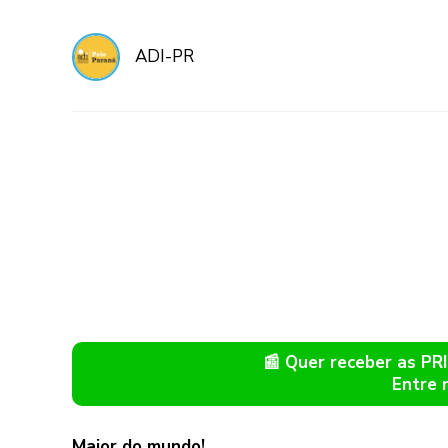
ADI-PR
📰 Quer receber as P
Entre 
Maior do mundo!