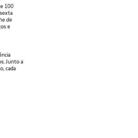
de 100
 sexta
he de
tos e
ência
s. Junto a
o, cada