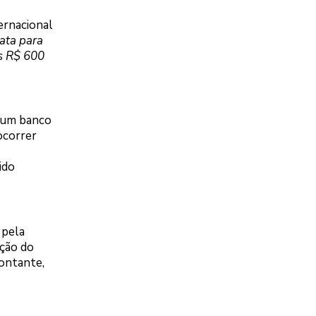
ernacional
rata para
os R$ 600
r um banco
ocorrer
ido
 pela
ação do
ontante,