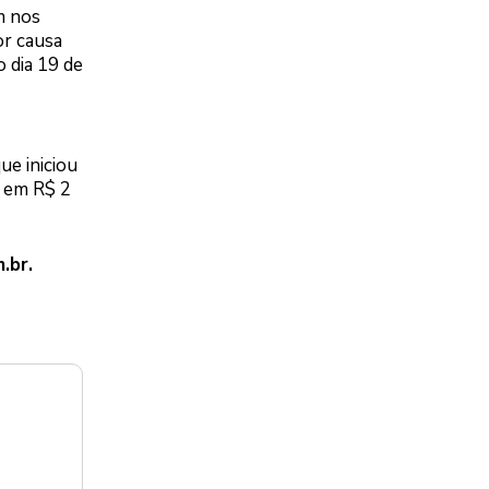
m nos
or causa
o dia 19 de
ue iniciou
o em R$ 2
.br
.