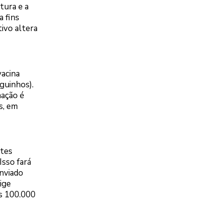
tura e a
a fins
tivo altera
vacina
guinhos).
mação é
s, em
rtes
Isso fará
nviado
ige
os 100.000