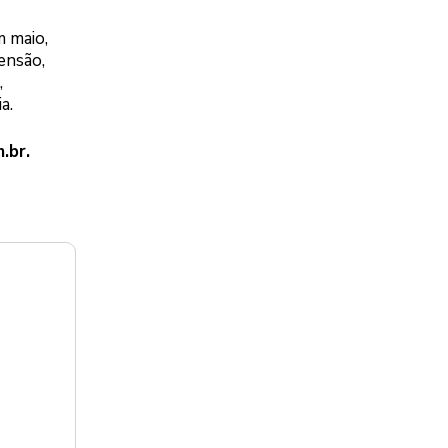
 maio,
tensão,
,
a.
.br
.