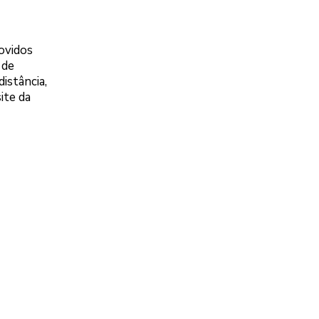
ovidos
 de
istância,
site da