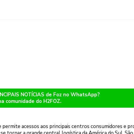
RINCIPAIS NOTÍCIAS de Foz no WhatsApp?
na comunidade do H2FOZ.
e permite acessos aos principais centros consumidores e p
 se tornar a grande central logística da América do Sul. São