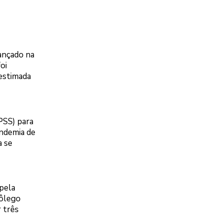
cançado na
oi
 estimada
(PSS) para
andemia de
a se
 pela
fôlego
 três