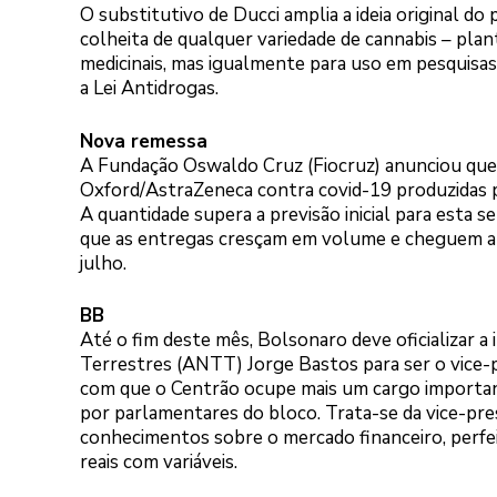
O substitutivo de Ducci amplia a ideia original do 
colheita de qualquer variedade de cannabis – pla
medicinais, mas igualmente para uso em pesquisas c
a Lei Antidrogas.
Nova remessa
A Fundação Oswaldo Cruz (Fiocruz) anunciou que va
Oxford/AstraZeneca contra covid-19 produzidas 
A quantidade supera a previsão inicial para esta
que as entregas cresçam em volume e cheguem a 2
julho.
BB
Até o fim deste mês, Bolsonaro deve oficializar a
Terrestres (ANTT) Jorge Bastos para ser o vice-
com que o Centrão ocupe mais um cargo important
por parlamentares do bloco. Trata-se da vice-pre
conhecimentos sobre o mercado financeiro, perfei
reais com variáveis.