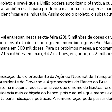
projeto e prevê que a União poderá autorizar o plantio, a cul
nta também usada para produzir a maconha – não apenas par
ientíficas e na indústria. Assim como o projeto, o substitu
i entregar, nesta sexta-feira (23), 5 milhões de doses da 
pelo Instituto de Tecnologia em Imunobiológicos (Bio-Man
 semana em 300 mil doses. Para os próximos meses, a progra
1,5 milhões, em maio; 34,2 milhões, em junho; e 22 milhõe
 indicação do ex-presidente da Agência Nacional de Transpo
presidente do Governo e Agronegócios do Banco do Brasil. 
e na máquina federal, uma vez que o nome de Bastos foi e
sidência mais cobiçada do banco, pois é aquela que menos ex
ta para indicações políticas. A remuneração pode passar d