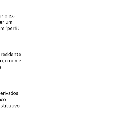
ar o ex-
ter um
m “perfil
presidente
do, o nome
a
derivados
nco
stitutivo