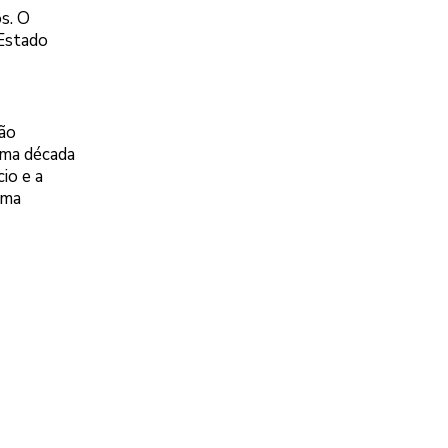
s. O
 Estado
ção
ima década
io e a
ima