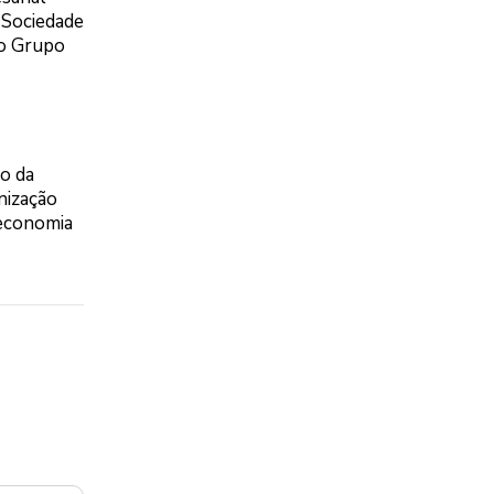
 Sociedade
 o Grupo
io da
nização
 economia