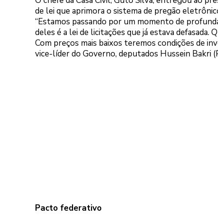
O chefe da Casa Civil, Guto Silva, entregou ao pr
de lei que aprimora o sistema de pregão eletrôni
“Estamos passando por um momento de profundas
deles é a lei de licitações que já estava defasada.
Com preços mais baixos teremos condições de inve
vice-líder do Governo, deputados Hussein Bakri (
Pacto federativo