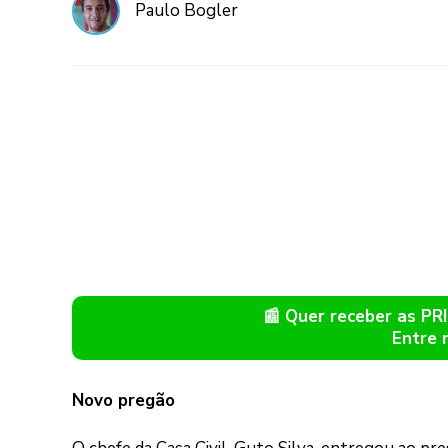
Paulo Bogler
📰 Quer receber as P
Entre 
Novo pregão