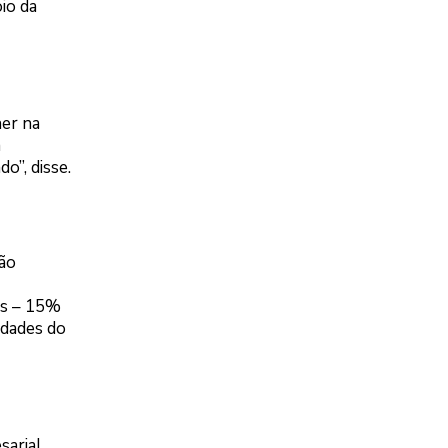
io da
her na
m
o”, disse.
ão
as – 15%
idades do
sarial