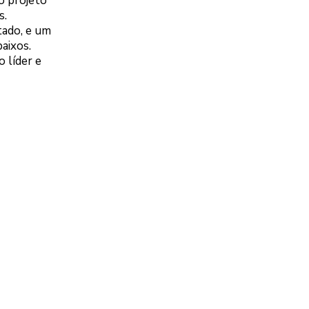
o projeto
s.
ado, e um
baixos.
 líder e