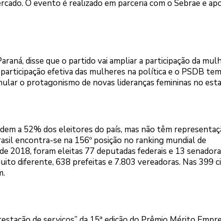
cado. O evento é realizado em parceria com o Sebrae e apo
aná, disse que o partido vai ampliar a participação da mul
 participação efetiva das mulheres na política e o PSDB te
ular o protagonismo de novas lideranças femininas no estad
dem a 52% dos eleitores do país, mas não têm representaç
rasil encontra-se na 156º posição no ranking mundial de
o de 2018, foram eleitas 77 deputadas federais e 13 senador
muito diferente, 638 prefeitas e 7.803 vereadoras. Nas 399 c
m.
restação de serviços” da 15ª edição do Prêmio Mérito Empre