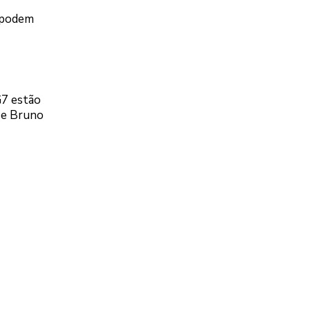
e podem
G7 estão
, e Bruno