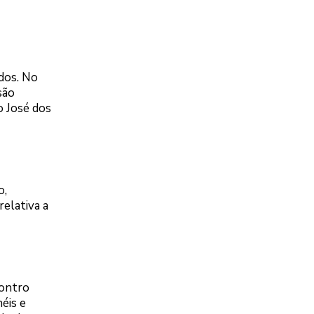
dos. No
são
o José dos
o,
relativa a
contro
éis e