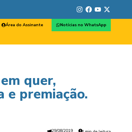
Área do Assinante
Notícias no WhatsApp
uem quer,
a e premiação.
29/08/2019
4 min de leitura