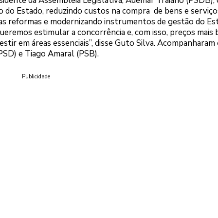
esidente da Assembleia Legislativa, Ademar Traiano (PSDB), 
co do Estado, reduzindo custos na compra de bens e serviço
 reformas e modernizando instrumentos de gestão do Est
 Queremos estimular a concorrência e, com isso, preços mais 
stir em áreas essenciais”, disse Guto Silva. Acompanharam o
PSD) e Tiago Amaral (PSB).
Publicidade